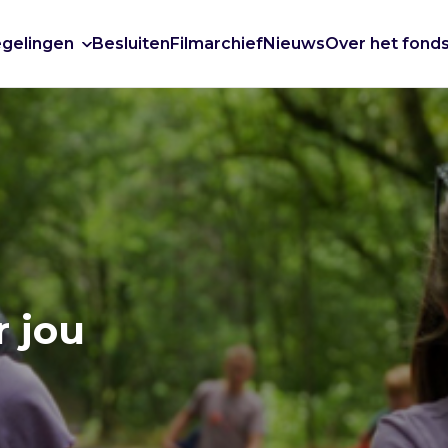
gelingen
Besluiten
Filmarchief
Nieuws
Over het fond
 jou