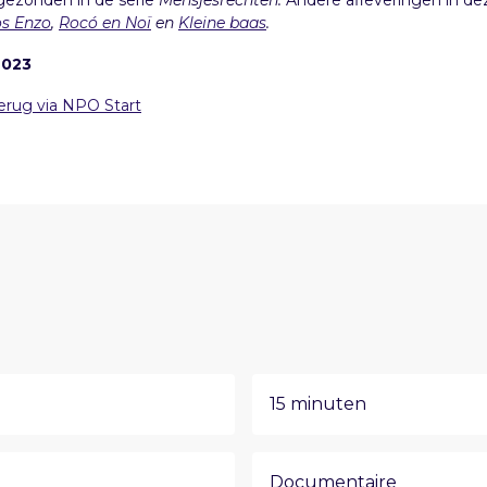
tgezonden in de serie
Mensjesrechten.
Andere afleveringen in de
s Enzo
,
Rocó en Noï
en
Kleine baas
.
2023
erug via NPO Start
15 minuten
Documentaire