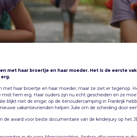
ren met haar broertje en haar moeder. Het is de eerste va
 erg.
n met haar broertje en haar moeder, maar ze ziet er tegenop. He
e mist hem erg. Haar ouders zijn nu echt gescheiden en ze mo
ulie blijkt niet de enige; op de éénoudercamping in Frankrijk heb
 nieuwe vakantievrienden helpen Julie om de scheiding door een 
n de award voor beste documentaire van de kinderjury op het JE