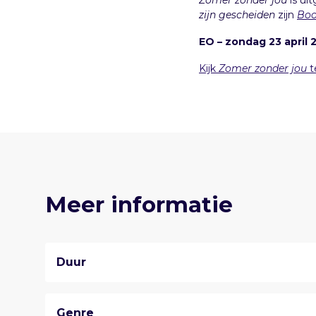
Zomer zonder jou
is ui
zijn gescheiden
zijn
Boo
EO – zondag 23 april 
Kijk
Zomer zonder jou
t
Meer informatie
Duur
Genre