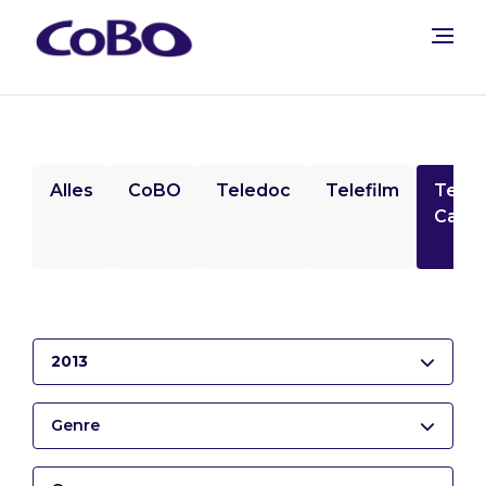
Alles
CoBO
Teledoc
Telefilm
Tele
Camp
2013
Genre