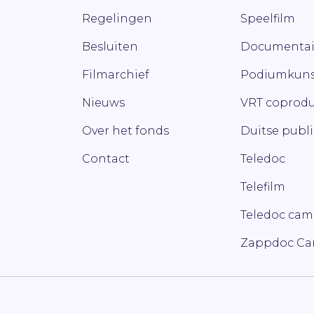
Regelingen
Speelfilm
Besluiten
Documentai
Filmarchief
Podiumkuns
Nieuws
VRT coprodu
Over het fonds
Duitse publ
Contact
Teledoc
Telefilm
Teledoc ca
Zappdoc C