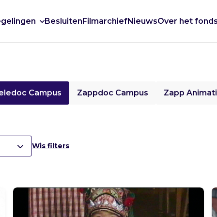
gelingen
Besluiten
Filmarchief
Nieuws
Over het fond
eledoc Campus
Zappdoc Campus
Zapp Animat
Wis filters