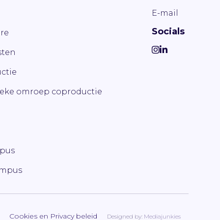
E-mail
Socials
re
ten
ctie
ieke omroep coproductie
mpus
ampus
Cookies en Privacy beleid
Designed by:
Mediajunkies