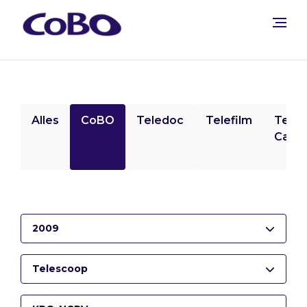
Alles
CoBO
Teledoc
Telefilm
Tele
Camp
2009
Telescoop