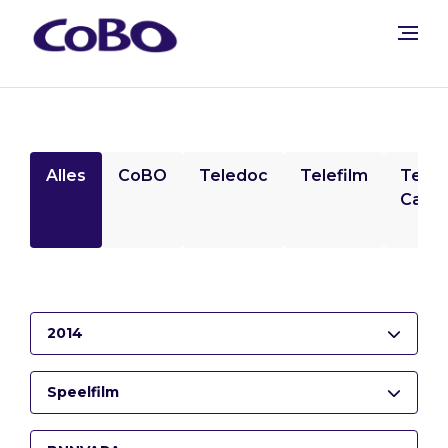
Alles
CoBO
Teledoc
Telefilm
Tele
Camp
2014
Speelfilm