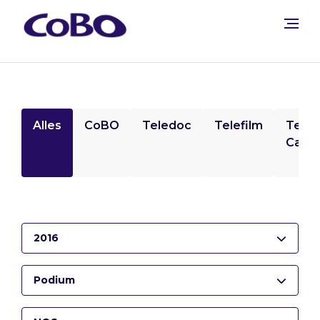
Alles
CoBO
Teledoc
Telefilm
Tele
Camp
2016
Podium