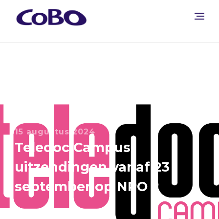
15 augustus 2024
Teledoc Campus
uitzendingen vanaf 23
september op NPO 2