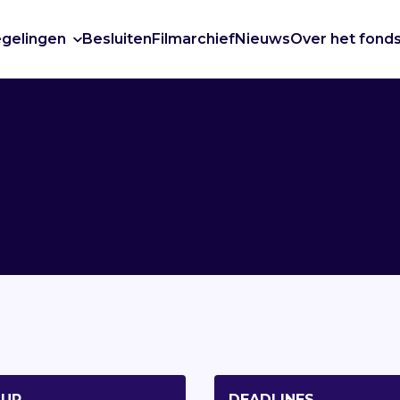
gelingen
Besluiten
Filmarchief
Nieuws
Over het fond
UUR
DEADLINES