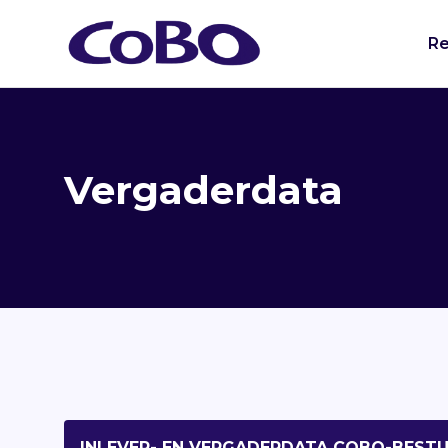
Re
Vergaderdata
INLEVER- EN VERGADERDATA COBO-BEST