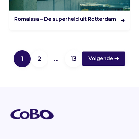
Romaissa – De superheld uit Rotterdam
1
2
…
13
Volgende