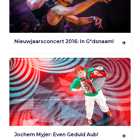
Nieuwjaarsconcert 2016: In G*dsnaam!
Jochem Myjer: Even Geduld Aub!