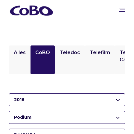
Alles
CoBO
Teledoc
Telefilm
Tele
Camp
2016
Podium