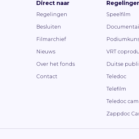
Direct naar
Regelinge
Regelingen
Speelfilm
Besluiten
Documentai
Filmarchief
Podiumkuns
Nieuws
VRT coprodu
Over het fonds
Duitse publ
Contact
Teledoc
Telefilm
Teledoc ca
Zappdoc C