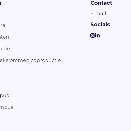
n
Contact
E-mail
Socials
re
ten
ctie
ieke omroep coproductie
mpus
ampus