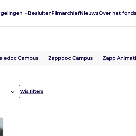
gelingen
Besluiten
Filmarchief
Nieuws
Over het fond
eledoc Campus
Zappdoc Campus
Zapp Animat
Wis filters