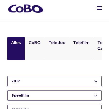
Alles
CoBO
Teledoc
Telefilm
Tele
Camp
2017
Speelfilm